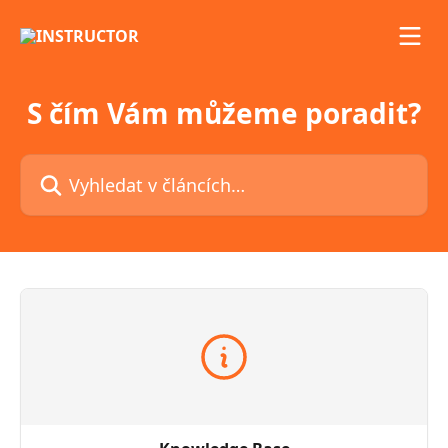
Přeskočit na hlavní obsah
S čím Vám můžeme poradit?
Vyhledat v článcích…